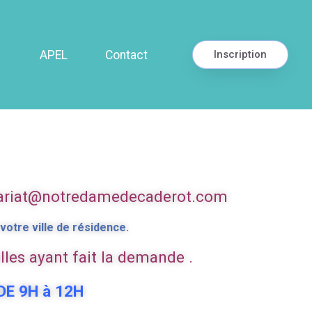
APEL
Contact
Inscription
retariat@notredamedecaderot.com
votre ville de résidence.
lles ayant fait la demande .
E 9H à 12H