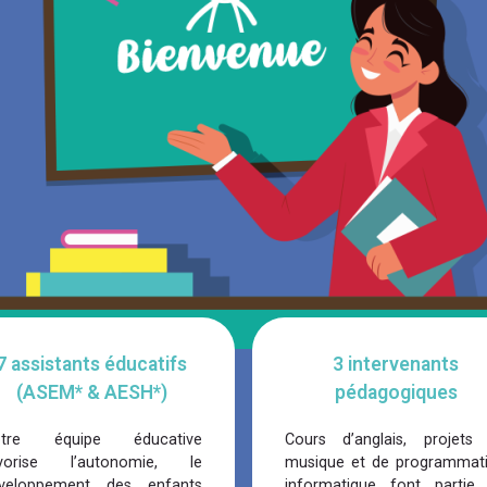
7 assistants éducatifs
3 intervenants
(
ASEM*
&
AESH*
)
pédagogiques
otre équipe éducative
Cours d’anglais, projets
vorise l’autonomie, le
musique et de programmat
veloppement des enfants
informatique font partie