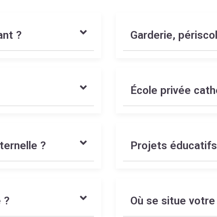
ant ?
Garderie, périsc
École privée cath
ternelle ?
Projets éducatif
 ?
Où se situe votre