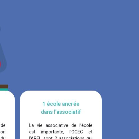
1 école ancrée
dans l'associatif
 de
La vie associative de l’école
ion
est importante, l’OGEC et
 du
l’APEL sont 2 associations qui