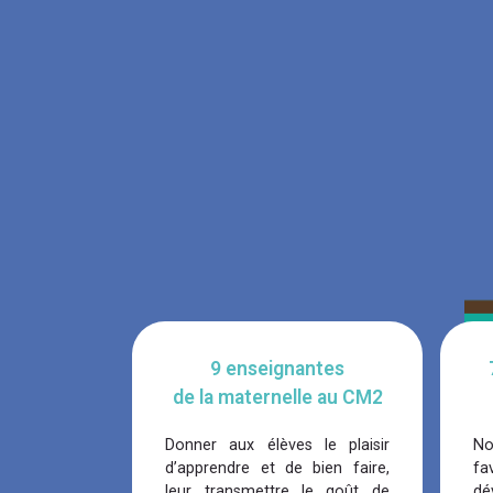
9 enseignantes
de la maternelle au CM2
Donner aux élèves le plaisir
N
d’apprendre et de bien faire,
fa
leur transmettre le goût de
dé