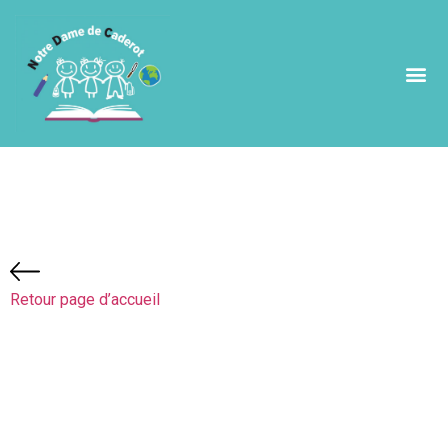
APEL
Retour page d’accueil
APEL
association